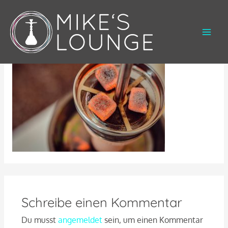
Zum
Inhalt
Wasserpfeife Delmenhorst
springen
Main
Men
Schreibe einen Kommentar
Du musst
angemeldet
sein, um einen Kommentar