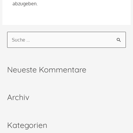
abzugeben.
S
u
c
h
Neueste Kommentare
e
n
n
Archiv
a
c
h
Kategorien
: